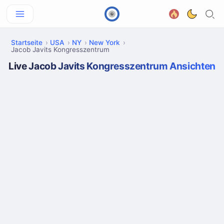
Startseite
USA
NY
New York
Jacob Javits Kongresszentrum
Live Jacob Javits Kongresszentrum Ansichten