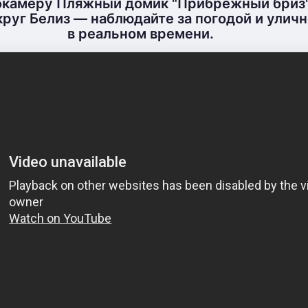
бкамеру Пляжный домик "Прибрежный бриз"
руг Белиз — наблюдайте за погодой и улич
в реальном времени.