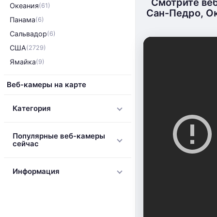
Смотрите ве
Океания
(61)
Сан-Педро, Ок
Панама
(6)
Сальвадор
(6)
США
(2729)
Ямайка
(9)
Веб-камеры на карте
Категория
Популярные веб-камеры
сейчас
Информация