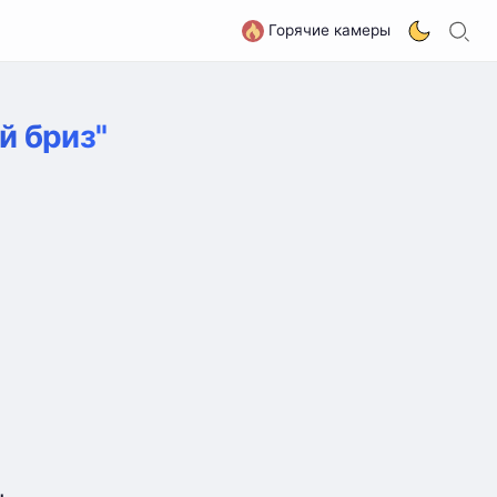
П
G
Горячие камеры
 бриз"