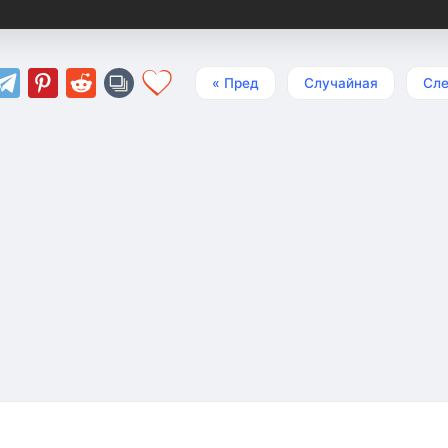
« Пред
Случайная
Сле