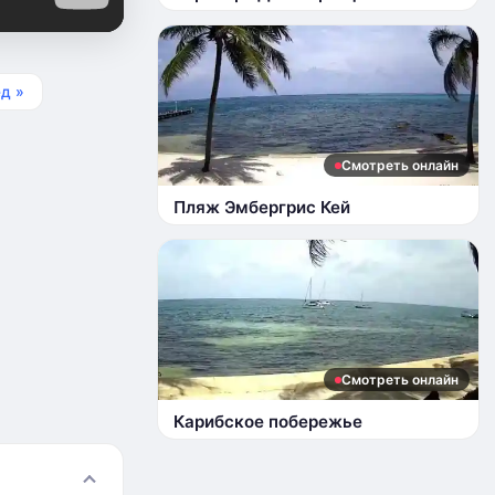
д »
Смотреть онлайн
Пляж Эмбергрис Кей
Смотреть онлайн
Карибское побережье