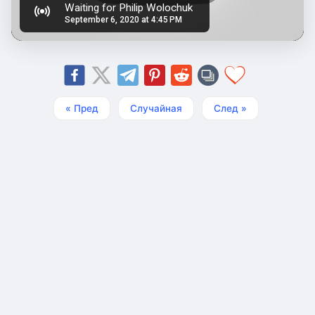
« Пред
Случайная
След »