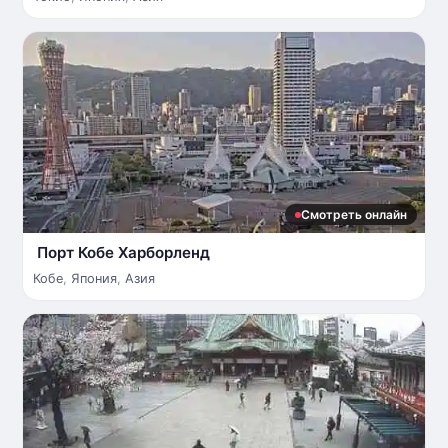
Смотреть онлайн
Порт Кобе Харборленд
Кобе
,
Япония
,
Азия