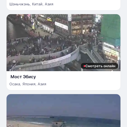
Шэньчжэнь
,
Китай
,
Азия
Смотреть онлайн
Мост Эбису
Осака
,
Япония
,
Азия