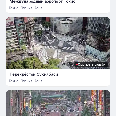
Международный аэропорт Токио
Токио
,
Япония
,
Азия
Смотреть онлайн
Перекрёсток Сукиябаси
Токио
,
Япония
,
Азия