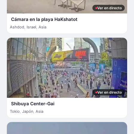
Ver en directo
Cámara en la playa HaKshatot
Ashdod
,
Israel
,
Asia
Ver en directo
Shibuya Center-Gai
Tokio
,
Japón
,
Asia