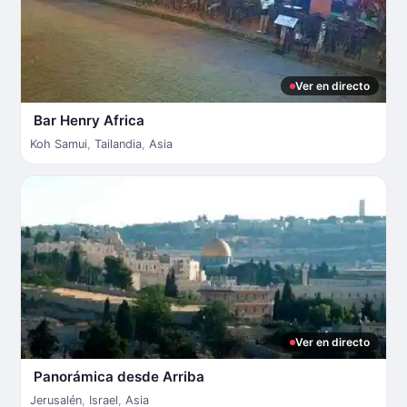
Ver en directo
Bar Henry Africa
Koh Samui
,
Tailandia
,
Asia
Ver en directo
Panorámica desde Arriba
Jerusalén
,
Israel
,
Asia