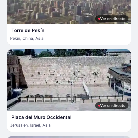
Ver en directo
Torre de Pekín
Pekín
,
China
,
Asia
Ver en directo
Plaza del Muro Occidental
Jerusalén
,
Israel
,
Asia