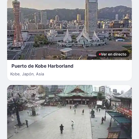
Ver en directo
Puerto de Kobe Harborland
Kobe
,
Japón
,
Asia