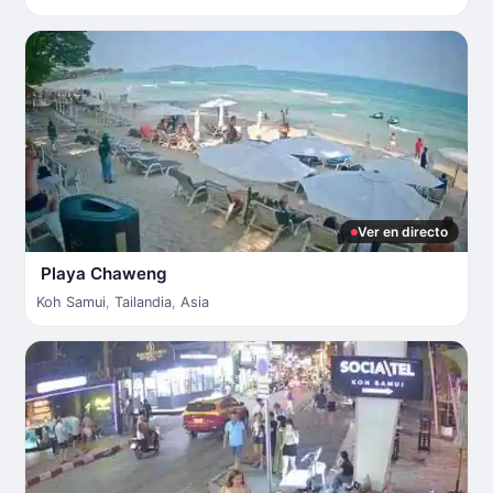
Ver en directo
Playa Chaweng
Koh Samui
,
Tailandia
,
Asia