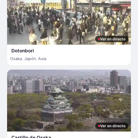
Ver en directo
Dotonbori
Osaka
,
Japón
,
Asia
Ver en directo
Castillo de Osaka