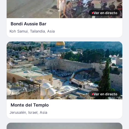
Ver en directo
Bondi Aussie Bar
Koh Samui
,
Tailandia
,
Asia
Ver en directo
Monte del Templo
Jerusalén
,
Israel
,
Asia