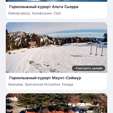
Горнолыжный курорт Альта Сьерра
Бейкерсфилд
,
Калифорния
,
США
Смотреть онлайн
Горнолыжный курорт Маунт-Сеймур
Ванкувер
,
Британская Колумбия
,
Канада