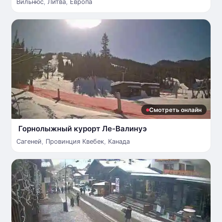
Вильнюс
,
Литва
,
Европа
Смотреть онлайн
Горнолыжный курорт Ле-Валинуэ
Сагеней
,
Провинция Квебек
,
Канада