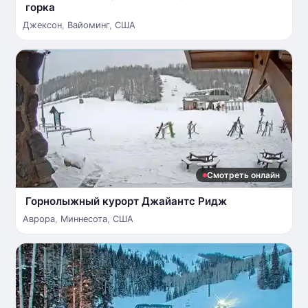
горка
Джексон
,
Вайоминг
,
США
Смотреть онлайн
Горнолыжный курорт Джайантс Ридж
Аврора
,
Миннесота
,
США