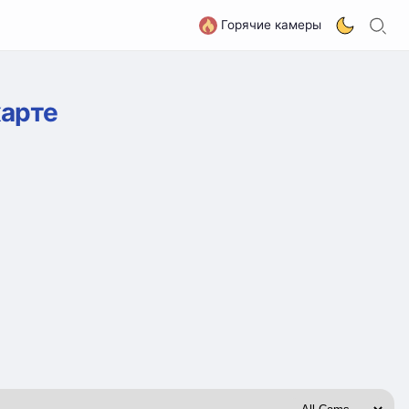
П
G
Горячие камеры
карте