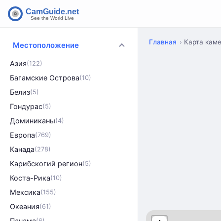
Главная
Карта каме
Местоположение
Азия
(122)
Багамские Острова
(10)
Белиз
(5)
Гондурас
(5)
Доминиканы
(4)
Европа
(769)
Канада
(278)
Карибскогий регион
(5)
Коста-Рика
(10)
Мексика
(155)
Океания
(61)
Панама
(6)