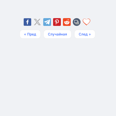
« Пред
Случайная
След »