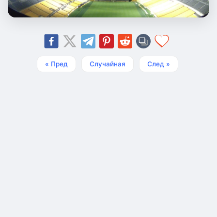
« Пред
Случайная
След »