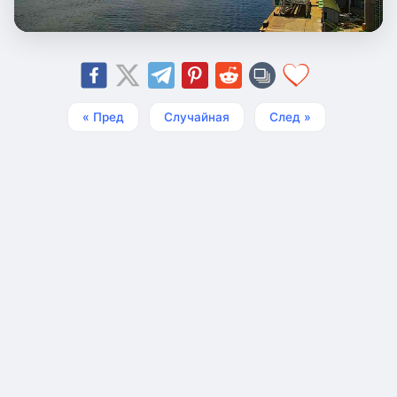
« Пред
Случайная
След »