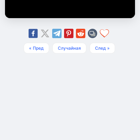
« Пред
Случайная
След »