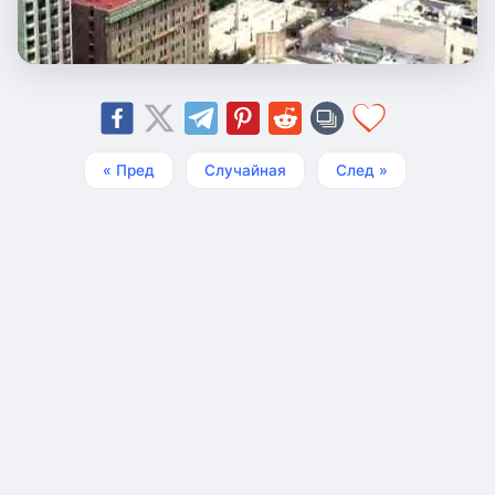
« Пред
Случайная
След »