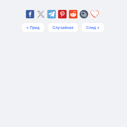
« Пред
Случайная
След »