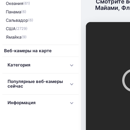
Смотрите в
Океания
(61)
Майами, Фл
Панама
(6)
Сальвадор
(6)
США
(2729)
Ямайка
(9)
Веб-камеры на карте
Категория
Популярные веб-камеры
сейчас
Информация