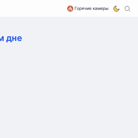
П
G
Горячие камеры
м дне