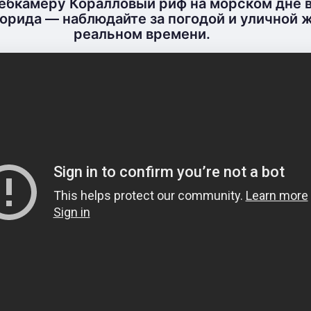
ебкамеру Коралловый риф на морском дне в
орида — наблюдайте за погодой и уличной 
реальном времени.