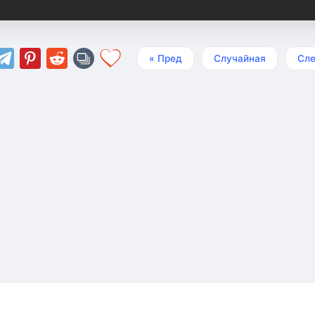
« Пред
Случайная
Сле