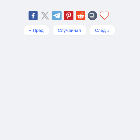
« Пред
Случайная
След »