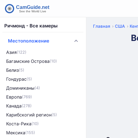
Ричмонд - Все камеры
Главная
США
Кен
В
Местоположение
Азия
(122)
Багамские Острова
(10)
Белиз
(5)
Гондурас
(5)
Доминиканы
(4)
Европа
(769)
Канада
(278)
Карибскогий регион
(5)
Коста-Рика
(10)
Мексика
(155)