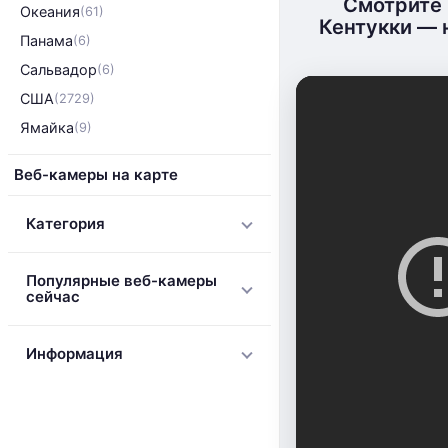
Смотрите 
Океания
(61)
Кентукки — 
Панама
(6)
Сальвадор
(6)
США
(2729)
Ямайка
(9)
Веб-камеры на карте
Категория
Популярные веб-камеры
сейчас
Информация