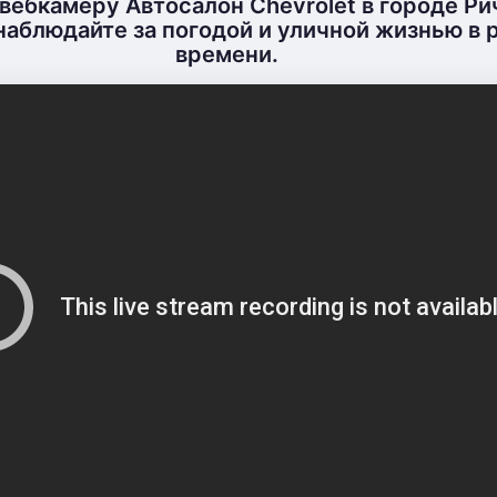
вебкамеру Автосалон Chevrolet в городе Ри
наблюдайте за погодой и уличной жизнью в
времени.