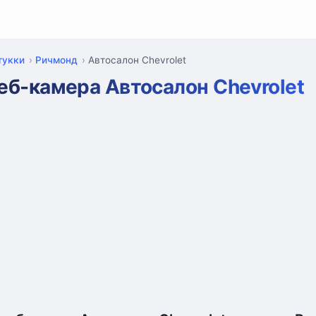
тукки
Ричмонд
Автосалон Chevrolet
еб-камера Автосалон Chevrolet