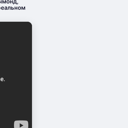
чмонд,
 реальном