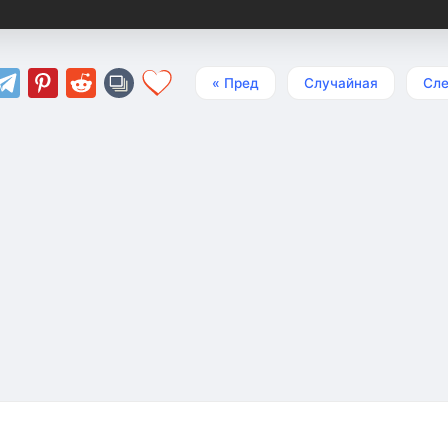
« Пред
Случайная
Сле