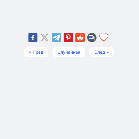
« Пред
Случайная
След »