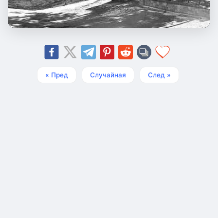
« Пред
Случайная
След »