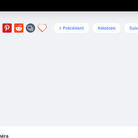
« Précédent
Aléatoire
Suiv
méra