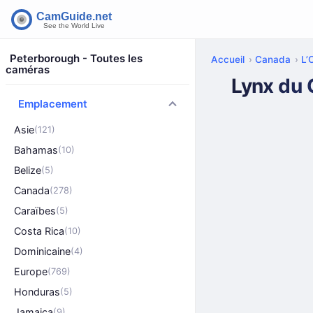
Peterborough - Toutes les
Accueil
Canada
L’
caméras
Lynx du 
Emplacement
Asie
(121)
Bahamas
(10)
Belize
(5)
Canada
(278)
Caraïbes
(5)
Costa Rica
(10)
Dominicaine
(4)
Europe
(769)
Honduras
(5)
Jamaica
(9)