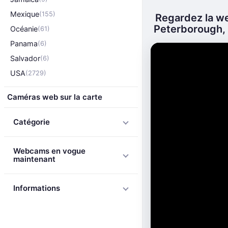
Mexique
(155)
Regardez la we
Peterborough, L
Océanie
(61)
Panama
(6)
Salvador
(6)
USA
(2729)
Caméras web sur la carte
Catégorie
Webcams en vogue
maintenant
Informations