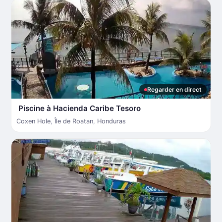
Regarder en direct
Piscine à Hacienda Caribe Tesoro
Coxen Hole
,
Île de Roatan
,
Honduras