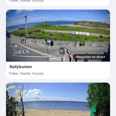
Tralee
,
Irlande
,
Europe
Regarder en direct
Ballybunion
Tralee
,
Irlande
,
Europe