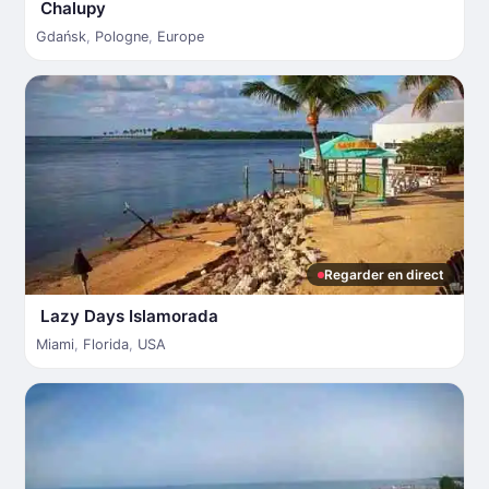
Chalupy
Gdańsk
,
Pologne
,
Europe
Regarder en direct
Lazy Days Islamorada
Miami
,
Florida
,
USA