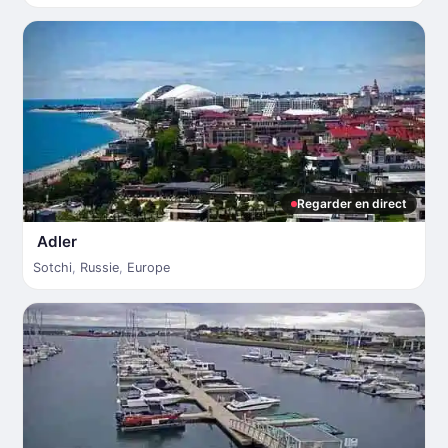
Regarder en direct
Adler
Sotchi
,
Russie
,
Europe