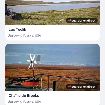
Regarder en direct
Lac Toolik
Utqiagvik
,
l’Alaska
,
USA
Regarder en direct
Chaîne de Brooks
Utqiagvik
,
l’Alaska
,
USA