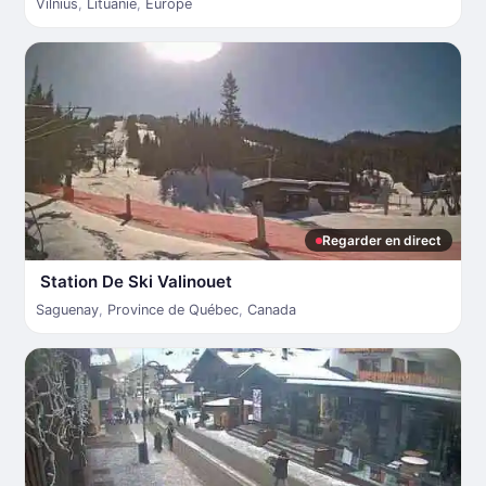
Vilnius
,
Lituanie
,
Europe
Regarder en direct
Station De Ski Valinouet
Saguenay
,
Province de Québec
,
Canada