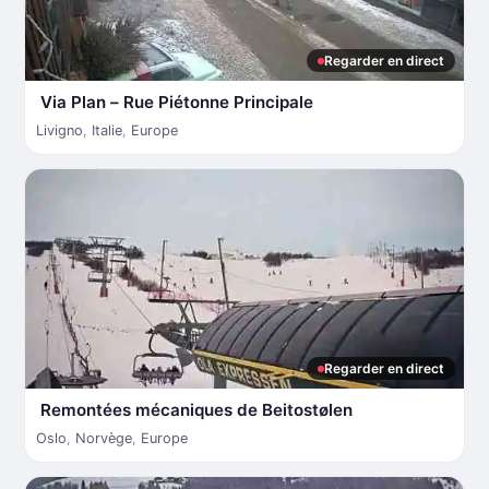
Regarder en direct
Via Plan – Rue Piétonne Principale
Livigno
,
Italie
,
Europe
Regarder en direct
Remontées mécaniques de Beitostølen
Oslo
,
Norvège
,
Europe