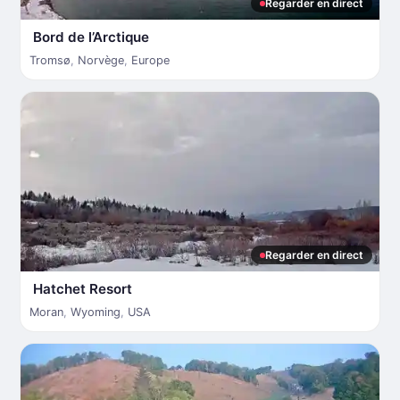
Regarder en direct
Bord de l’Arctique
Tromsø
,
Norvège
,
Europe
Regarder en direct
Hatchet Resort
Moran
,
Wyoming
,
USA