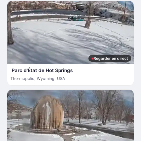
Regarder en direct
Parc d'État de Hot Springs
Thermopolis
,
Wyoming
,
USA