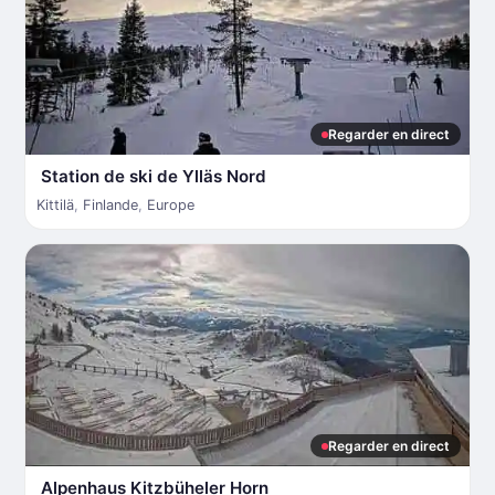
Regarder en direct
Station de ski de Ylläs Nord
Kittilä
,
Finlande
,
Europe
Regarder en direct
Alpenhaus Kitzbüheler Horn