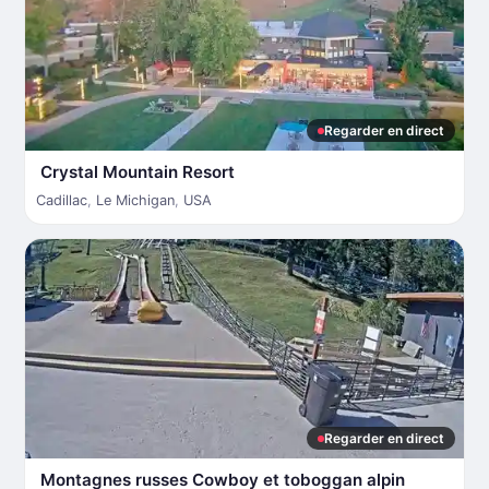
Regarder en direct
Crystal Mountain Resort
Cadillac
,
Le Michigan
,
USA
Regarder en direct
Montagnes russes Cowboy et toboggan alpin