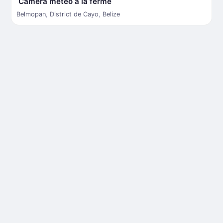
Caméra météo à la ferme
Belmopan
,
District de Cayo
,
Belize