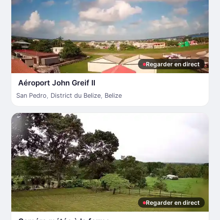
Regarder en direct
Aéroport John Greif II
San Pedro
,
District du Belize
,
Belize
Regarder en direct