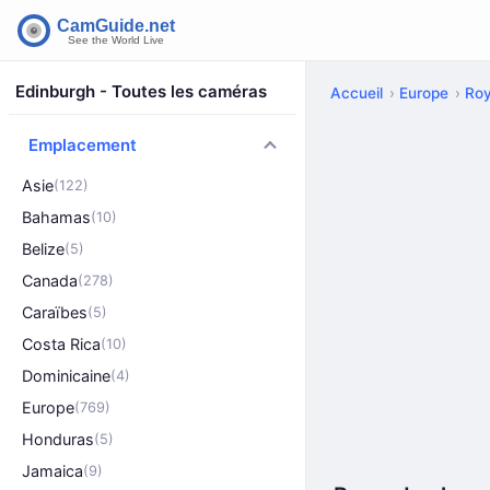
Edinburgh - Toutes les caméras
Accueil
Europe
Ro
Emplacement
Asie
(122)
Bahamas
(10)
Belize
(5)
Canada
(278)
Caraïbes
(5)
Costa Rica
(10)
Dominicaine
(4)
Europe
(769)
Honduras
(5)
Jamaica
(9)