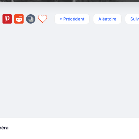
« Précédent
Aléatoire
Suiv
méra