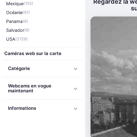
Regardez la w
Mexique
(155)
su
Océanie
(61)
Panama
(6)
Salvador
(6)
USA
(2729)
Caméras web sur la carte
Catégorie
Webcams en vogue
maintenant
Informations