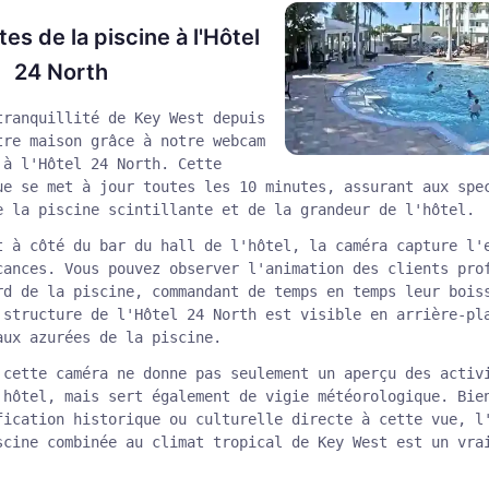
es de la piscine à l'Hôtel
24 North
tranquillité de Key West depuis
tre maison grâce à notre webcam
 à l'Hôtel 24 North. Cette
ue se met à jour toutes les 10 minutes, assurant aux spe
e la piscine scintillante et de la grandeur de l'hôtel.
t à côté du bar du hall de l'hôtel, la caméra capture l'
cances. Vous pouvez observer l'animation des clients pro
rd de la piscine, commandant de temps en temps leur bois
 structure de l'Hôtel 24 North est visible en arrière-pl
aux azurées de la piscine.
 cette caméra ne donne pas seulement un aperçu des activ
'hôtel, mais sert également de vigie météorologique. Bie
fication historique ou culturelle directe à cette vue, l
scine combinée au climat tropical de Key West est un vra