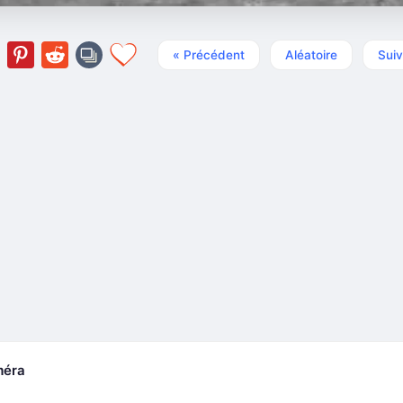
« Précédent
Aléatoire
Suiv
méra