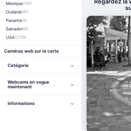
Regardez la 
Mexique
(155)
su
Océanie
(61)
Panama
(6)
Salvador
(6)
USA
(2729)
Caméras web sur la carte
Catégorie
Webcams en vogue
maintenant
Informations