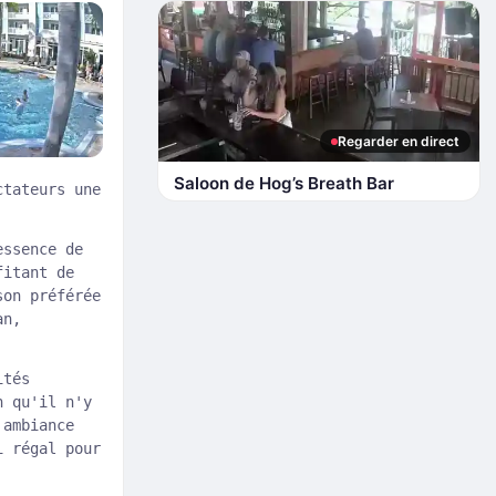
Regarder en direct
Saloon de Hog’s Breath Bar
ctateurs une
essence de
fitant de
son préférée
an,
ités
n qu'il n'y
'ambiance
i régal pour