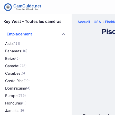
Key West - Toutes les caméras
Accueil
USA
Florid
Pis
Emplacement
Asie
(121)
Bahamas
(10)
Belize
(5)
Canada
(278)
Caraïbes
(5)
Costa Rica
(10)
Dominicaine
(4)
Europe
(769)
Honduras
(5)
Jamaica
(9)