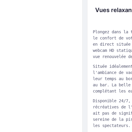
Vues relaxant
Plongez dans la 
le confort de vo
en direct située
webcam HD statiq
vue renouvelée d
Située idéalemen
l'ambiance de va
leur temps au bo
au bar. La belle
complétant les e
Disponible 24/7,
récréatives de l
ait pas de signi
sereine de la pi
les spectateurs.