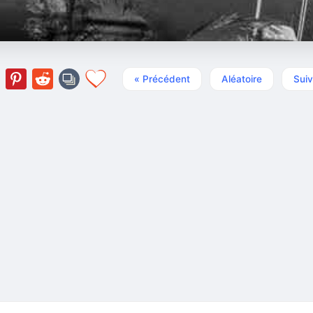
« Précédent
Aléatoire
Suiv