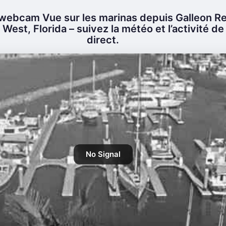
webcam Vue sur les marinas depuis Galleon R
West, Florida – suivez la météo et l’activité de
direct.
No Signal