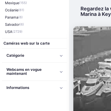
Mexique
(155)
Regardez la 
Océanie
(61)
Marina à Key 
Panama
(6)
Salvador
(6)
USA
(2729)
Caméras web sur la carte
Catégorie
Webcams en vogue
maintenant
Informations