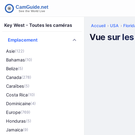
Key West - Toutes les caméras
Accueil
USA
Florid
Vue sur les
Emplacement
Asie
(122)
Bahamas
(10)
Belize
(5)
Canada
(278)
Caraïbes
(5)
Costa Rica
(10)
Dominicaine
(4)
Europe
(769)
Honduras
(5)
Jamaica
(9)