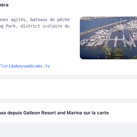
méra
ones agités, bateaux de pêche
og Park, district scolaire du
floridakeyswebcams.tv
nas depuis Galleon Resort and Marina sur la carte