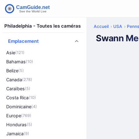
Philadelphia - Toutes les caméras
Accueil
USA
Penns
Swann Mem
Emplacement
Asie
(121)
Bahamas
(10)
Belize
(5)
Canada
(278)
Caraïbes
(5)
Costa Rica
(10)
Dominicaine
(4)
Europe
(769)
Honduras
(5)
Jamaica
(9)