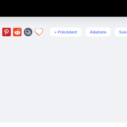
« Précédent
Aléatoire
Suiv