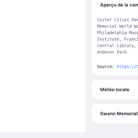
Aperçu de la ca
Sister Cities Pa
Memorial World W
Philadelphia Mus
Institute, Franc
Central Library,
Anderes Park.
Source:
https://
Météo locale
Swann Memorial F