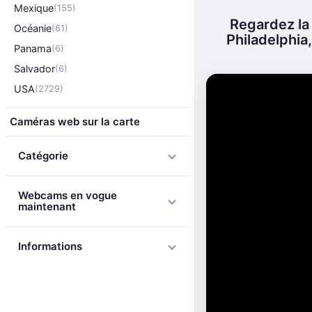
Mexique
(155)
Regardez la
Océanie
(61)
Philadelphia,
Panama
(6)
Salvador
(6)
USA
(2729)
Caméras web sur la carte
Catégorie
Webcams en vogue
maintenant
Informations