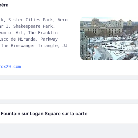
méra
rk, Sister Cities Park, Aero
ar I, Shakespeare Park,
eum of Art, The Franklin
isco de Miranda, Parkway
 The Binswanger Triangle, JJ
fox29.com
ountain sur Logan Square sur la carte