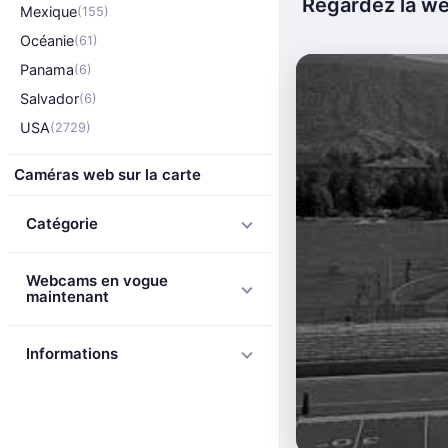
Regardez la we
Mexique
(155)
Océanie
(61)
Panama
(6)
Salvador
(6)
USA
(2729)
Caméras web sur la carte
Catégorie
Webcams en vogue
maintenant
Informations