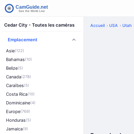
Cedar City - Toutes les caméras
Accueil
USA
Utah
Emplacement
Asie
(122)
Bahamas
(10)
Belize
(5)
Canada
(278)
Caraïbes
(5)
Costa Rica
(10)
Dominicaine
(4)
Europe
(769)
Honduras
(5)
Jamaica
(9)