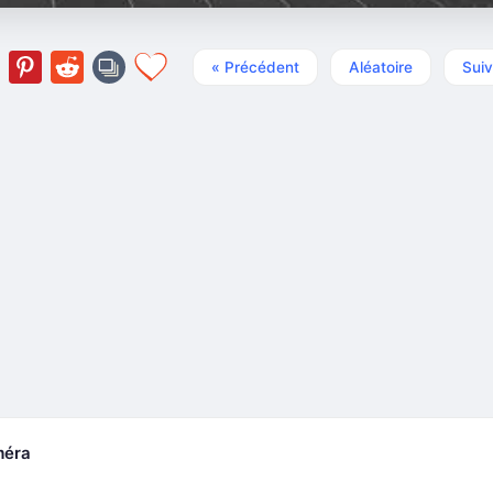
« Précédent
Aléatoire
Suiv
méra