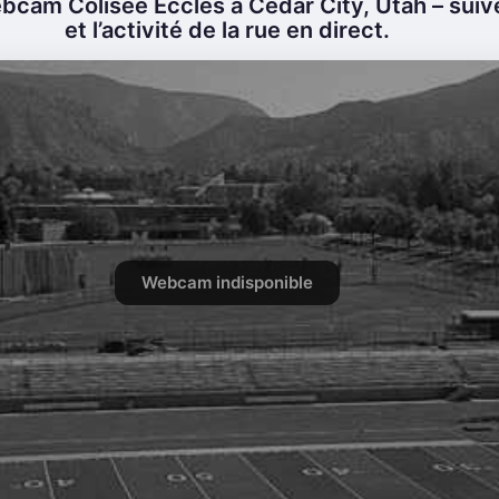
bcam Colisée Eccles à Cedar City, Utah – suiv
et l’activité de la rue en direct.
Webcam indisponible