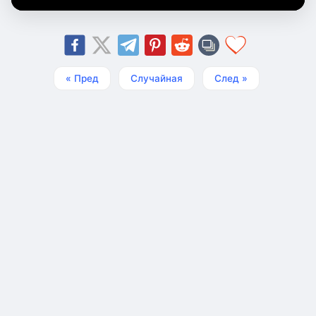
« Пред
Случайная
След »