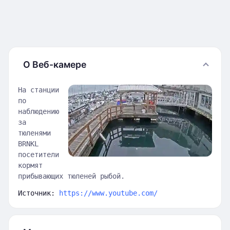
О Веб-камере
На станции
по
наблюдению
за
тюленями
BRNKL
посетители
кормят
прибывающих тюленей рыбой.
Источник:
https://www.youtube.com/