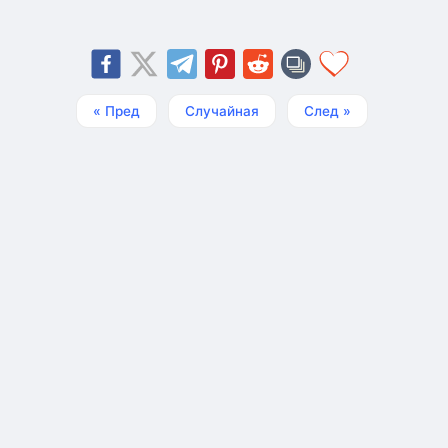
« Пред
Случайная
След »