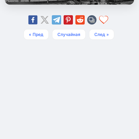
« Пред
Случайная
След »