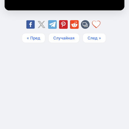
« Пред
Случайная
След »