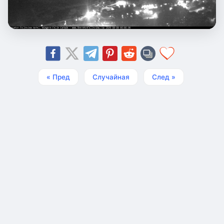
« Пред
Случайная
След »