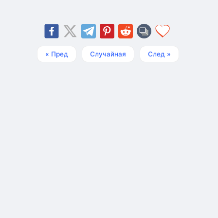
« Пред
Случайная
След »