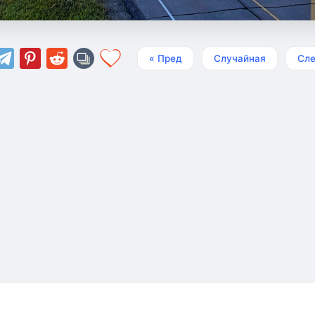
« Пред
Случайная
Сле