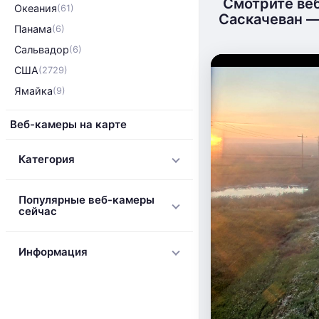
Смотрите веб
Океания
(61)
Саскачеван —
Панама
(6)
Сальвадор
(6)
США
(2729)
Ямайка
(9)
Веб-камеры на карте
Категория
Популярные веб-камеры
сейчас
Информация