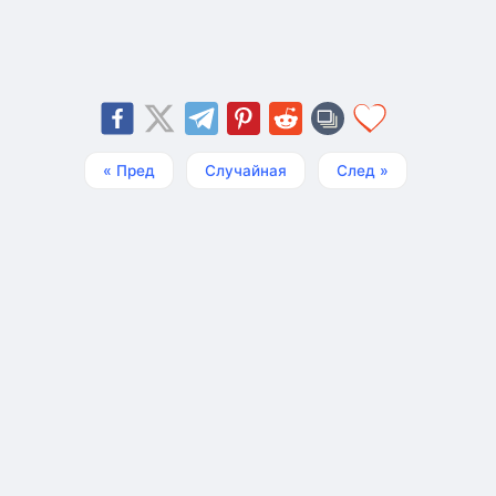
« Пред
Случайная
След »