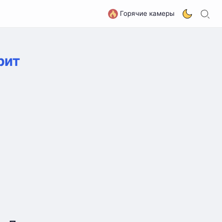
П
G
Горячие камеры
рит