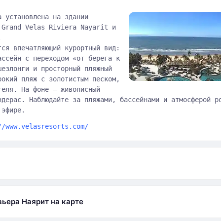
а установлена на здании
 Grand Velas Riviera Nayarit и
.
тся впечатляющий курортный вид:
ассейн с переходом «от берега к
шезлонги и просторный пляжный
рокий пляж с золотистым песком,
теля. На фоне — живописный
ндерас. Наблюдайте за пляжами, бассейнами и атмосферой р
 эфире.
//www.velasresorts.com/
а
вьера Наярит на карте