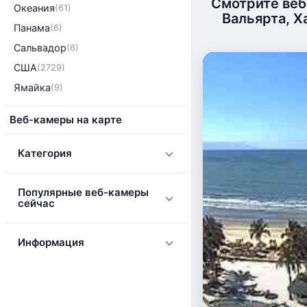
Смотрите веб
Океания
(61)
Вальярта, Х
Панама
(6)
Сальвадор
(6)
США
(2729)
Ямайка
(9)
Веб-камеры на карте
Категория
Популярные веб-камеры
сейчас
Информация