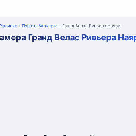
Халиско
Пуэрто-Вальярта
Гранд Велас Ривьера Наярит
амера Гранд Велас Ривьера Ная