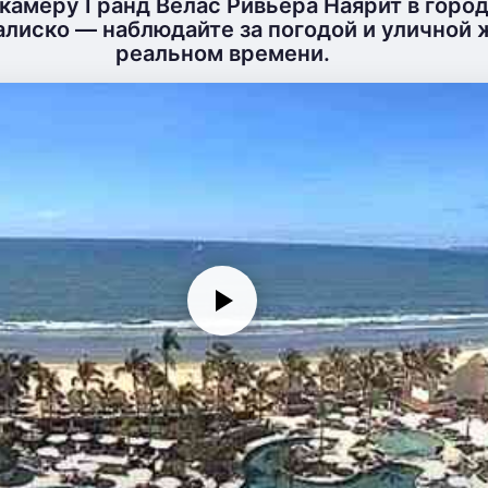
камеру Гранд Велас Ривьера Наярит в горо
алиско — наблюдайте за погодой и уличной 
реальном времени.