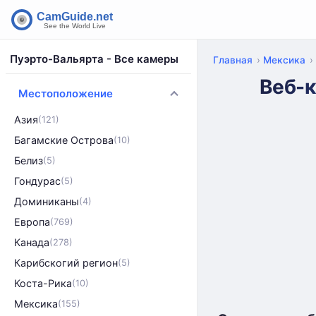
Пуэрто-Вальярта - Все камеры
Главная
Мексика
Веб-к
Местоположение
Азия
(121)
Багамские Острова
(10)
Белиз
(5)
Гондурас
(5)
Доминиканы
(4)
Европа
(769)
Канада
(278)
Карибскогий регион
(5)
Коста-Рика
(10)
Мексика
(155)