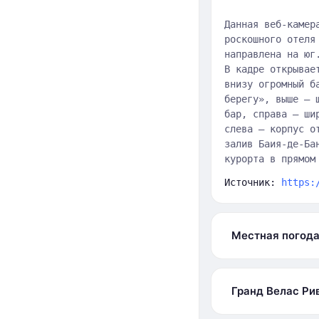
Данная веб-камер
роскошного отеля
направлена на юг
В кадре открывае
внизу огромный б
берегу», выше — 
бар, справа — ши
слева — корпус о
залив Баия-де-Ба
курорта в прямом
Источник:
https:
Местная погод
Гранд Велас Ри