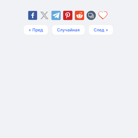
« Пред
Случайная
След »