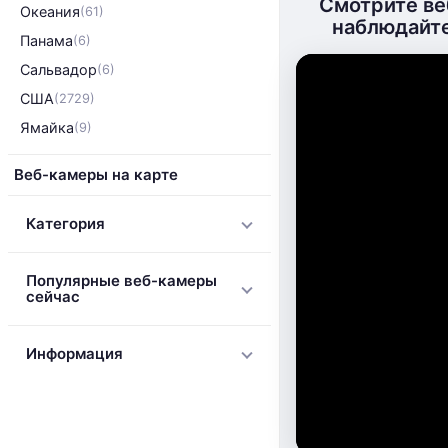
Смотрите ве
Океания
(61)
наблюдайте
Панама
(6)
Сальвадор
(6)
США
(2729)
Ямайка
(9)
Веб-камеры на карте
Категория
Популярные веб-камеры
сейчас
Информация