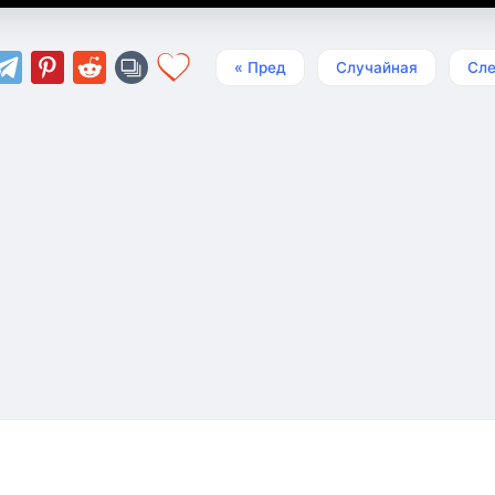
« Пред
Случайная
Сле