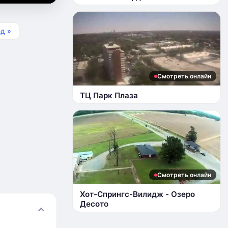
д »
Смотреть онлайн
ТЦ Парк Плаза
Смотреть онлайн
Хот-Спрингс-Вилидж - Озеро
Десото