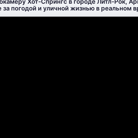
бкамеру Хот-Спрингс в городе Литл-Рок, А
 за погодой и уличной жизнью в реальном в