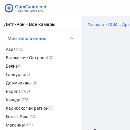
Литл-Рок - Все камеры
Главная
США
Арк
Местоположение
Азия
(122)
Багамские Острова
(10)
Белиз
(5)
Гондурас
(5)
Доминиканы
(4)
Европа
(769)
Канада
(278)
Карибскогий регион
(5)
Коста-Рика
(10)
Мексика
(155)