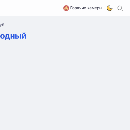
П
G
Горячие камеры
луб
родный