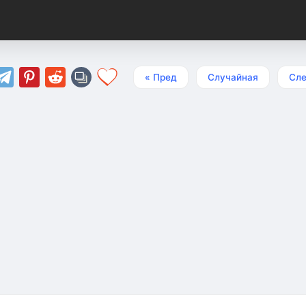
« Пред
Случайная
Сле