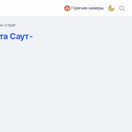
П
G
Горячие камеры
йн-стрит
та Саут-