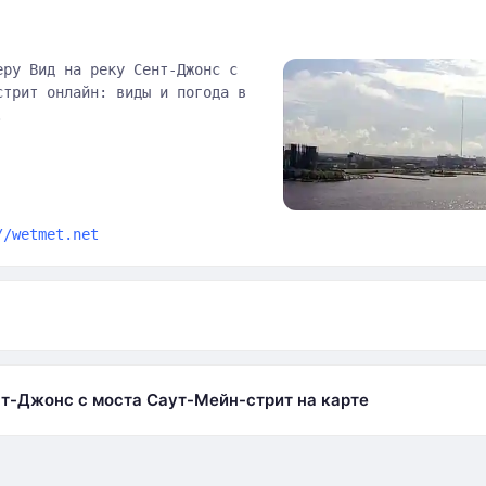
еру Вид на реку Сент-Джонс с
стрит онлайн: виды и погода в
.
//wetmet.net
а
нт-Джонс с моста Саут-Мейн-стрит на карте