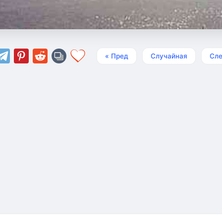
« Пред
Случайная
Сле