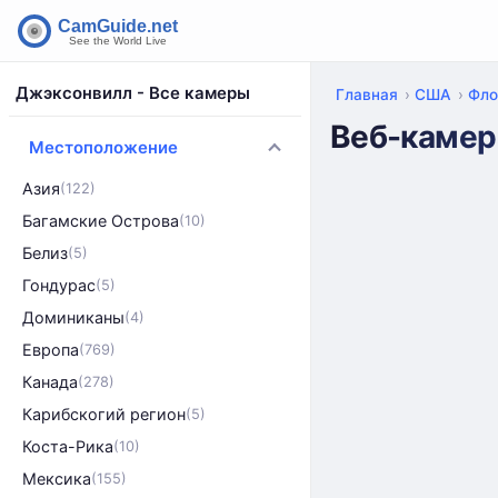
Джэксонвилл - Все камеры
Главная
США
Фло
Веб-камера
Местоположение
Азия
(122)
Багамские Острова
(10)
Белиз
(5)
Гондурас
(5)
Доминиканы
(4)
Европа
(769)
Канада
(278)
Карибскогий регион
(5)
Коста-Рика
(10)
Мексика
(155)