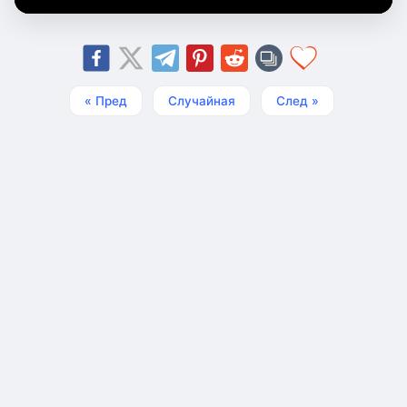
« Пред
Случайная
След »