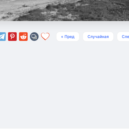
« Пред
Случайная
Сле