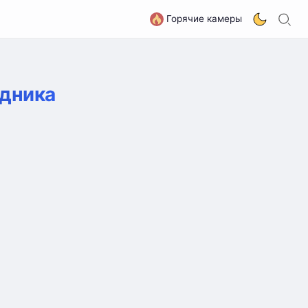
П
G
Горячие камеры
едника