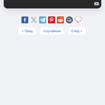
« Пред
Случайная
След »