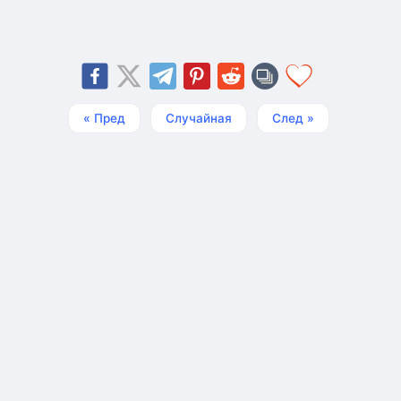
« Пред
Случайная
След »