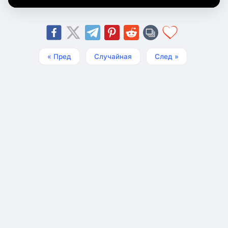
« Пред
Случайная
След »