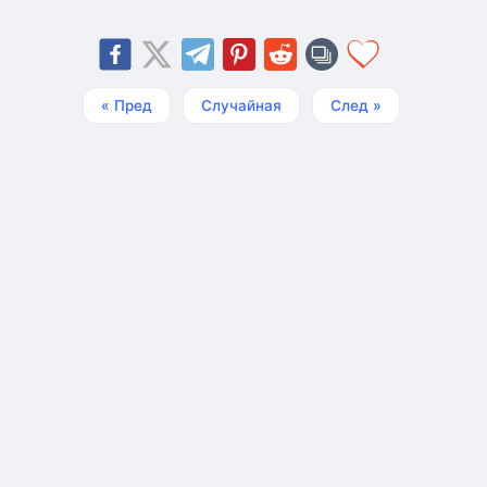
« Пред
Случайная
След »