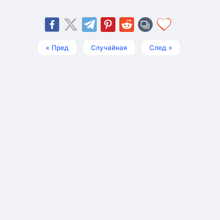
« Пред
Случайная
След »