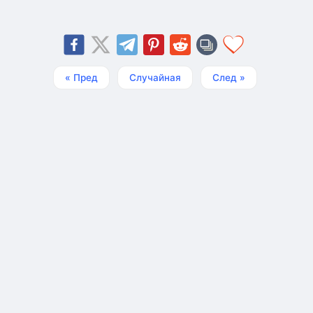
« Пред
Случайная
След »