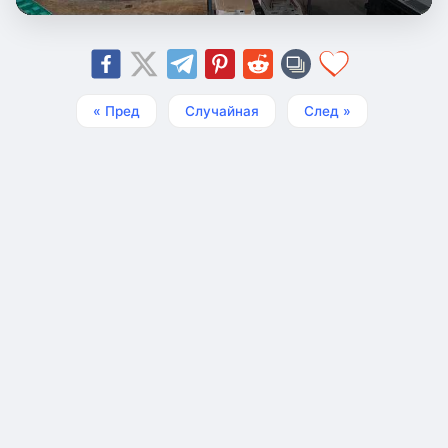
« Пред
Случайная
След »